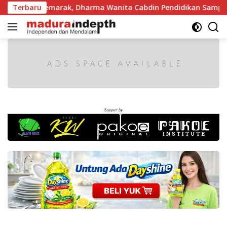
Langsung
 Makin Semarak, Dharma Wanita Cabdin Pendidikan Sampang A
Terbaru
ke
konten