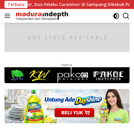
Langsung
 Diparkir, Dua Pelaku Curanmor di Sampang Dibekuk Polisi
Terbaru
ke
konten