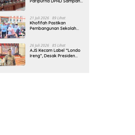
Paripurna DPRD Sampang,
Sidang Tertunda
21 Juli 2026
89 Lihat
Khofifah Pastikan
Pembangunan Sekolah
Rakyat Terpadu Sampang
Siap Cetak Generasi
Indonesia Emas
26 Juli 2026
85 Lihat
AJS Kecam Label “Londo
Ireng”, Desak Presiden
Prabowo Minta Maaf