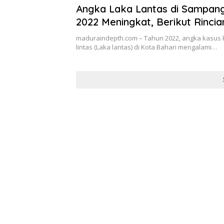
Angka Laka Lantas di Sampan
2022 Meningkat, Berikut Rincia
Penyebabnya
maduraindepth.com – Tahun 2022, angka kasus 
lintas (Laka lantas) di Kota Bahari mengalami…