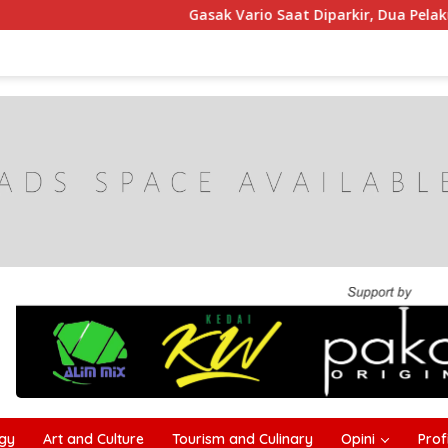
Gasak Vario Saat Diparkir, Dua Pelaku Curanmor 
gy
Art and Culture
Tourism and Culinary
Opini
Profi