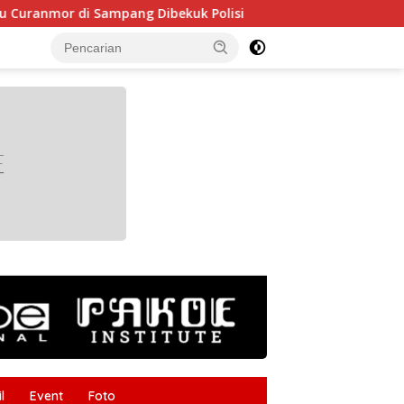
di Sampang Dibekuk Polisi
HUT RI ke-81 Makin Semara
tutup
l
Event
Foto