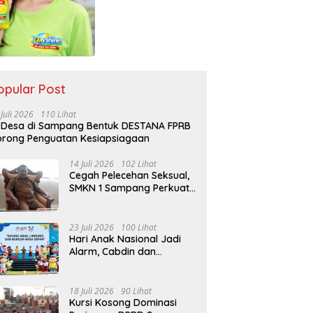
opular Post
 Juli 2026
110 Lihat
 Desa di Sampang Bentuk DESTANA FPRB
rong Penguatan Kesiapsiagaan
14 Juli 2026
102 Lihat
Cegah Pelecehan Seksual,
SMKN 1 Sampang Perkuat
Pendidikan Karakter Sejak
MPLS
23 Juli 2026
100 Lihat
Hari Anak Nasional Jadi
Alarm, Cabdin dan
Kemenag Sampang
Perkuat Pencegahan
Kekerasan Seksual Anak
18 Juli 2026
90 Lihat
Kursi Kosong Dominasi