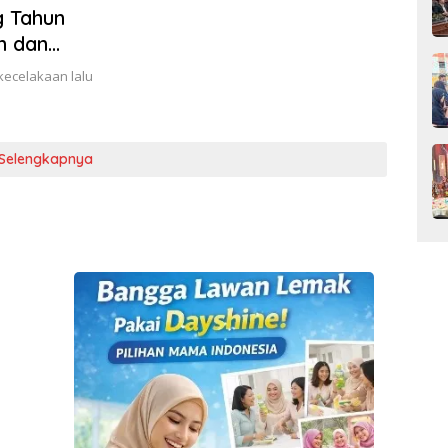
g Tahun
n dan
kecelakaan lalu
Selengkapnya