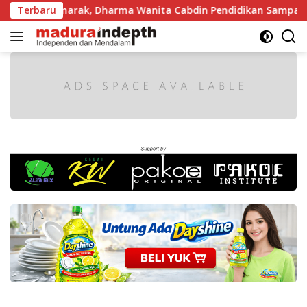
Langsung
akin Semarak, Dharma Wanita Cabdin Pendidikan Sampang Adu
Terbaru
ke
konten