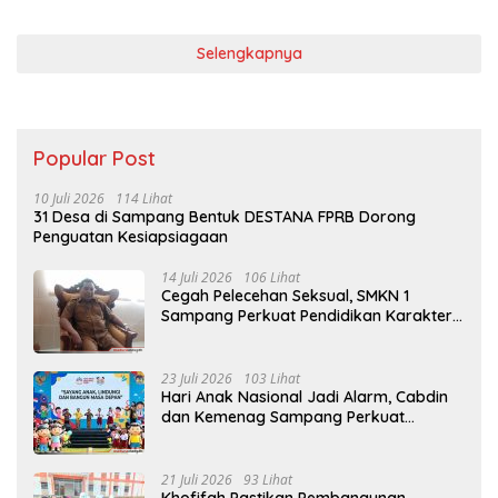
Selengkapnya
Popular Post
10 Juli 2026
114 Lihat
31 Desa di Sampang Bentuk DESTANA FPRB Dorong
Penguatan Kesiapsiagaan
14 Juli 2026
106 Lihat
Cegah Pelecehan Seksual, SMKN 1
Sampang Perkuat Pendidikan Karakter
Sejak MPLS
23 Juli 2026
103 Lihat
Hari Anak Nasional Jadi Alarm, Cabdin
dan Kemenag Sampang Perkuat
Pencegahan Kekerasan Seksual Anak
21 Juli 2026
93 Lihat