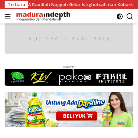
Langsung
1 RI, MA Raudlah Najiyah Gelar Istighotsah dan Kobarkan Sem
Terbaru
ke
konten