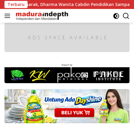
Langsung
kin Semarak, Dharma Wanita Cabdin Pendidikan Sampang Adu 
Terbaru
ke
konten