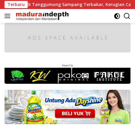
Langsung
ji Kayu di Tanggumong Sampang Terbakar, Kerugian Capai Rp5
Terbaru
ke
konten