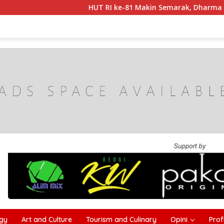
HUT RI ke-81 Makin Semarak, Dharma Wanita C
gy
Art and Culture
Tourism and Culinary
Opini
Profi