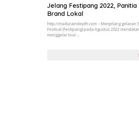
Jelang Festipang 2022, Panitia
Brand Lokal
http://maduraindepth.com – Menjelang gelaran
Festival (Festipang) pada Agustus 2022 mendatan
menggelar tour…