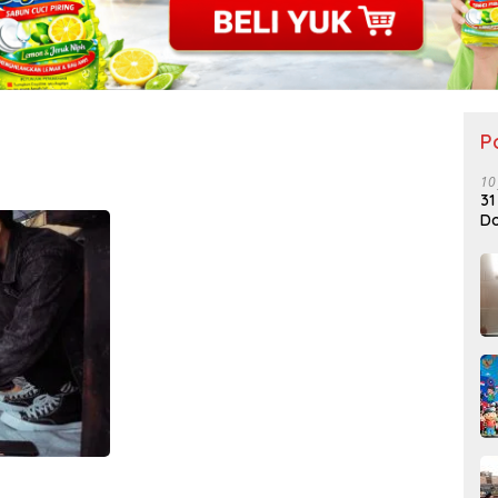
P
10
31
Do