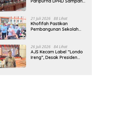
Paripurna DPRD Sampang,
Sidang Tertunda
21 Juli 2026
88 Lihat
Khofifah Pastikan
Pembangunan Sekolah
Rakyat Terpadu Sampang
Siap Cetak Generasi
Indonesia Emas
26 Juli 2026
84 Lihat
AJS Kecam Label “Londo
Ireng”, Desak Presiden
Prabowo Minta Maaf