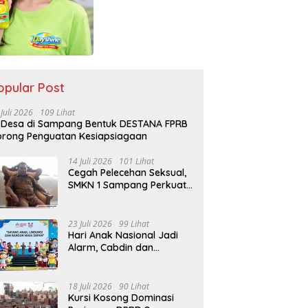
opular Post
 Juli 2026
109 Lihat
 Desa di Sampang Bentuk DESTANA FPRB
rong Penguatan Kesiapsiagaan
14 Juli 2026
101 Lihat
Cegah Pelecehan Seksual,
SMKN 1 Sampang Perkuat
Pendidikan Karakter Sejak
MPLS
23 Juli 2026
99 Lihat
Hari Anak Nasional Jadi
Alarm, Cabdin dan
Kemenag Sampang
Perkuat Pencegahan
Kekerasan Seksual Anak
18 Juli 2026
90 Lihat
Kursi Kosong Dominasi