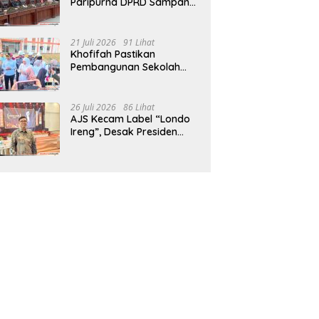
Paripurna DPRD Sampang,
Sidang Tertunda
21 Juli 2026
91 Lihat
Khofifah Pastikan
Pembangunan Sekolah
Rakyat Terpadu Sampang
Siap Cetak Generasi
Indonesia Emas
26 Juli 2026
86 Lihat
AJS Kecam Label “Londo
Ireng”, Desak Presiden
Prabowo Minta Maaf