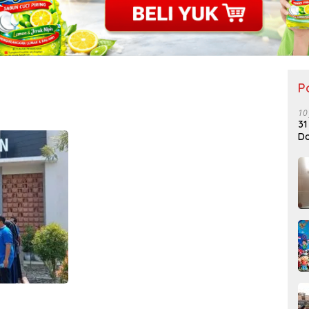
P
10
31
Do