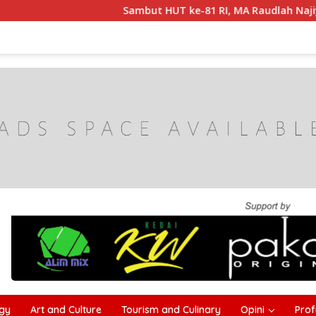
Sambut HUT ke-81 RI, MA Raudlah Najiyah Gelar 
gy
Art and Culture
Tourism and Culinary
Opini
Profi