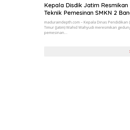
Kepala Disdik Jatim Resmikan
Teknik Pemesinan SMKN 2 Ban
maduraindepth.com – Kepala Dinas Pendidikan (
Timur (Jatim) Wahid Wahyudi meresmikan gedung
pemesinan…