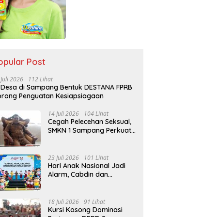
opular Post
 Juli 2026
112 Lihat
 Desa di Sampang Bentuk DESTANA FPRB
rong Penguatan Kesiapsiagaan
14 Juli 2026
104 Lihat
Cegah Pelecehan Seksual,
SMKN 1 Sampang Perkuat
Pendidikan Karakter Sejak
MPLS
23 Juli 2026
101 Lihat
Hari Anak Nasional Jadi
Alarm, Cabdin dan
Kemenag Sampang
Perkuat Pencegahan
Kekerasan Seksual Anak
18 Juli 2026
91 Lihat
Kursi Kosong Dominasi