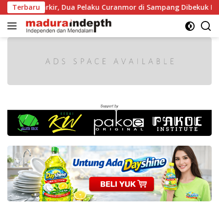
Langsung
at Diparkir, Dua Pelaku Curanmor di Sampang Dibekuk Polisi
Terbaru
ke
konten