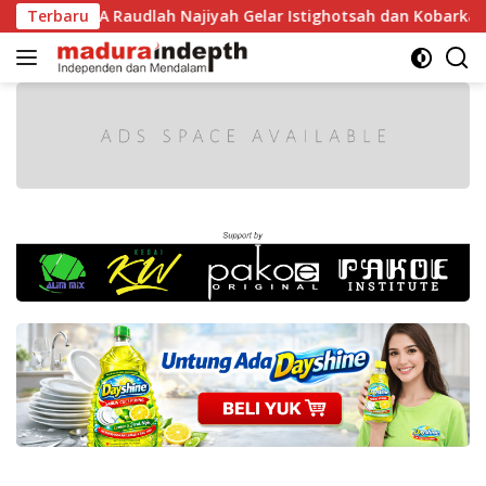
Langsung
1 RI, MA Raudlah Najiyah Gelar Istighotsah dan Kobarkan Sem
Terbaru
ke
konten