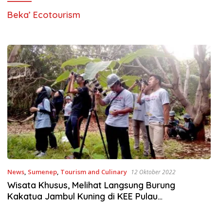
Beka’ Ecotourism
News
,
Sumenep
,
Tourism and Culinary
12 Oktober 2022
Wisata Khusus, Melihat Langsung Burung
Kakatua Jambul Kuning di KEE Pulau
Masakambing