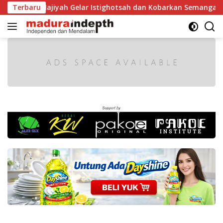
Langsung
ajiyah Gelar Istighotsah dan Kobarkan Semangat Nasionalism
Terbaru
ke
konten