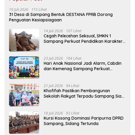
10 Juli 2026
115 Lihat
31 Desa di Sampang Bentuk DESTANA FPRB Dorong
Penguatan Kesiapsiagaan
14 Juli 2026
107 Lihat
Cegah Pelecehan Seksual, SMKN 1
Sampang Perkuat Pendidikan Karakter
Sejak MPLS
23 Juli 2026
104 Lihat
Hari Anak Nasional Jadi Alarm, Cabdin
dan Kemenag Sampang Perkuat
Pencegahan Kekerasan Seksual Anak
21 Juli 2026
94 Lihat
Khofifah Pastikan Pembangunan
Sekolah Rakyat Terpadu Sampang Siap
Cetak Generasi Indonesia Emas
18 Juli 2026
93 Lihat
Kursi Kosong Dominasi Paripurna DPRD
Sampang, Sidang Tertunda