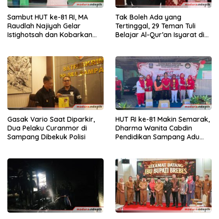
Sambut HUT ke-81 RI, MA
Tak Boleh Ada yang
Raudlah Najiyah Gelar
Tertinggal, 29 Teman Tuli
Istighotsah dan Kobarkan
Belajar Al-Qur’an Isyarat di
Semangat Nasionalisme
Sampang
Siswa
Gasak Vario Saat Diparkir,
HUT RI ke-81 Makin Semarak,
Dua Pelaku Curanmor di
Dharma Wanita Cabdin
Sampang Dibekuk Polisi
Pendidikan Sampang Adu
Kekompakan Lewat Lomba
Kereta Balon