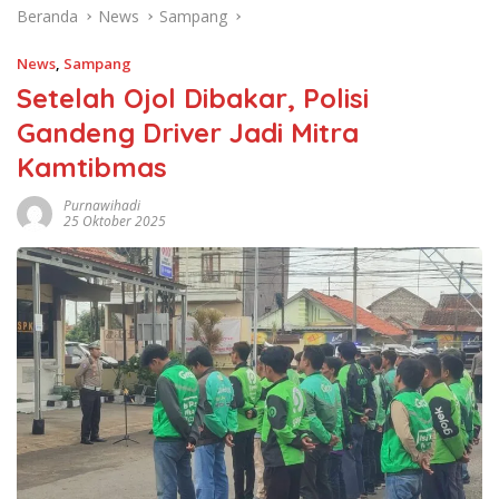
Beranda
News
Sampang
News
,
Sampang
Setelah Ojol Dibakar, Polisi
Gandeng Driver Jadi Mitra
Kamtibmas
Purnawihadi
25 Oktober 2025