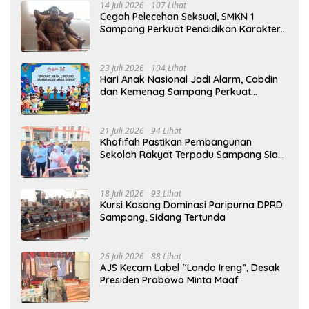
14 Juli 2026
107 Lihat
Cegah Pelecehan Seksual, SMKN 1
Sampang Perkuat Pendidikan Karakter
Sejak MPLS
23 Juli 2026
104 Lihat
Hari Anak Nasional Jadi Alarm, Cabdin
dan Kemenag Sampang Perkuat
Pencegahan Kekerasan Seksual Anak
21 Juli 2026
94 Lihat
Khofifah Pastikan Pembangunan
Sekolah Rakyat Terpadu Sampang Siap
Cetak Generasi Indonesia Emas
18 Juli 2026
93 Lihat
Kursi Kosong Dominasi Paripurna DPRD
Sampang, Sidang Tertunda
26 Juli 2026
88 Lihat
AJS Kecam Label “Londo Ireng”, Desak
Presiden Prabowo Minta Maaf