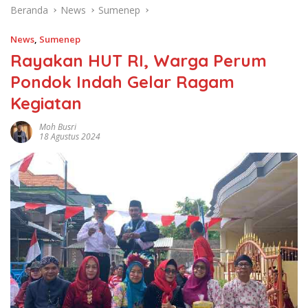
Beranda
News
Sumenep
News
,
Sumenep
Rayakan HUT RI, Warga Perum
Pondok Indah Gelar Ragam
Kegiatan
Moh Busri
18 Agustus 2024