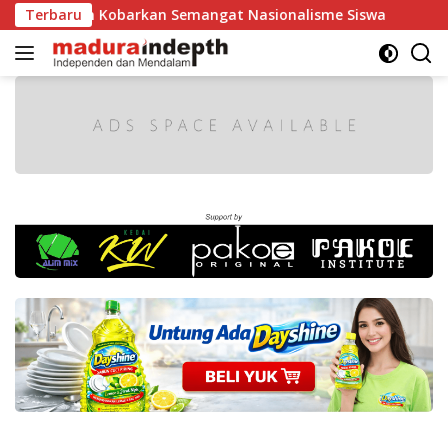
Langsung
n Kobarkan Semangat Nasionalisme Siswa
Terbaru
Tak Boleh Ad
ke
konten