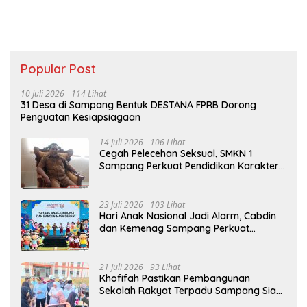
Popular Post
10 Juli 2026
114 Lihat
31 Desa di Sampang Bentuk DESTANA FPRB Dorong
Penguatan Kesiapsiagaan
14 Juli 2026
106 Lihat
Cegah Pelecehan Seksual, SMKN 1
Sampang Perkuat Pendidikan Karakter
Sejak MPLS
23 Juli 2026
103 Lihat
Hari Anak Nasional Jadi Alarm, Cabdin
dan Kemenag Sampang Perkuat
Pencegahan Kekerasan Seksual Anak
21 Juli 2026
93 Lihat
Khofifah Pastikan Pembangunan
Sekolah Rakyat Terpadu Sampang Siap
Cetak Generasi Indonesia Emas