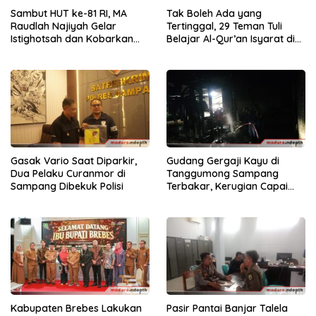
Sambut HUT ke-81 RI, MA
Tak Boleh Ada yang
Raudlah Najiyah Gelar
Tertinggal, 29 Teman Tuli
Istighotsah dan Kobarkan
Belajar Al-Qur’an Isyarat di
Semangat Nasionalisme
Sampang
Siswa
Gasak Vario Saat Diparkir,
Gudang Gergaji Kayu di
Dua Pelaku Curanmor di
Tanggumong Sampang
Sampang Dibekuk Polisi
Terbakar, Kerugian Capai
Rp55 Juta
Kabupaten Brebes Lakukan
Pasir Pantai Banjar Talela