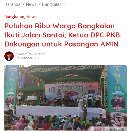
Beranda
News
Bangkalan
Bangkalan
,
News
Puluhan Ribu Warga Bangkalan
Ikuti Jalan Santai, Ketua DPC PKB:
Dukungan untuk Pasangan AMIN
Syahril Muharromi
8 Oktober 2023