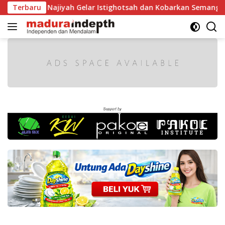
Langsung
 Najiyah Gelar Istighotsah dan Kobarkan Semangat Nasionali
Terbaru
ke
konten