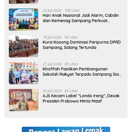
23 Juli 2026
100 Lihat
Hari Anak Nasional Jadi Alarm, Cabdin
dan Kemenag Sampang Perkuat
Pencegahan Kekerasan Seksual Anak
18 Juli 2026
90 Lihat
Kursi Kosong Dominasi Paripurna DPRD
Sampang, Sidang Tertunda
21 Juli 2026
89 Lihat
Khofifah Pastikan Pembangunan
Sekolah Rakyat Terpadu Sampang Siap
Cetak Generasi Indonesia Emas
26 Juli 2026
85 Lihat
AJS Kecam Label “Londo Ireng”, Desak
Presiden Prabowo Minta Maaf