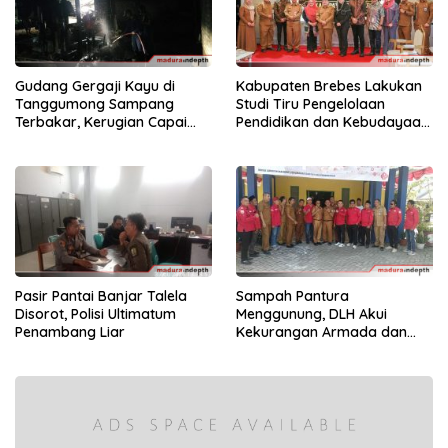
Gudang Gergaji Kayu di
Kabupaten Brebes Lakukan
Tanggumong Sampang
Studi Tiru Pengelolaan
Terbakar, Kerugian Capai
Pendidikan dan Kebudayaan
Rp55 Juta
di Kabupaten Sumenep
Pasir Pantai Banjar Talela
Sampah Pantura
Disorot, Polisi Ultimatum
Menggunung, DLH Akui
Penambang Liar
Kekurangan Armada dan
Tenaga