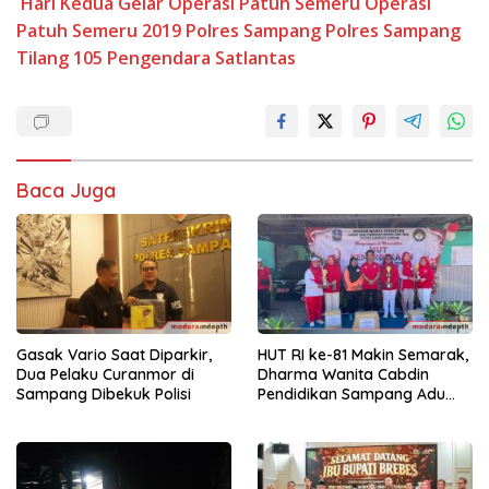
Hari Kedua Gelar Operasi Patuh Semeru
Operasi
Patuh Semeru 2019
Polres Sampang
Polres Sampang
Tilang 105 Pengendara
Satlantas
Baca Juga
Gasak Vario Saat Diparkir,
HUT RI ke-81 Makin Semarak,
Dua Pelaku Curanmor di
Dharma Wanita Cabdin
Sampang Dibekuk Polisi
Pendidikan Sampang Adu
Kekompakan Lewat Lomba
Kereta Balon