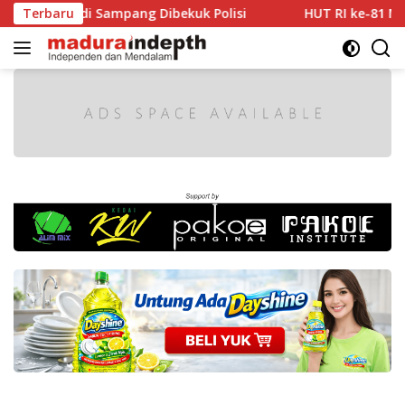
Langsung
 di Sampang Dibekuk Polisi
Terbaru
HUT RI ke-81 Makin Semar
ke
konten