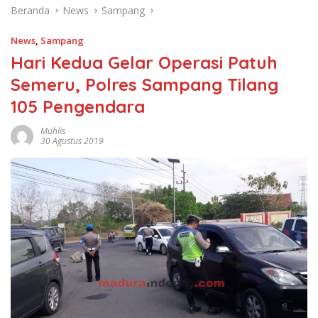
Beranda
News
Sampang
News
,
Sampang
Hari Kedua Gelar Operasi Patuh
Semeru, Polres Sampang Tilang
105 Pengendara
Muhlis
30 Agustus 2019