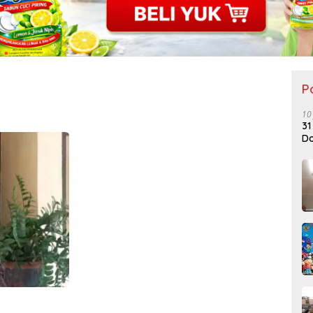
P
10
31
Do