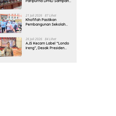
Paripurna DPRD Sampang,
Sidang Tertunda
21 Juli 2026
87 Lihat
Khofifah Pastikan
Pembangunan Sekolah
Rakyat Terpadu Sampang
Siap Cetak Generasi
Indonesia Emas
26 Juli 2026
84 Lihat
AJS Kecam Label “Londo
Ireng”, Desak Presiden
Prabowo Minta Maaf