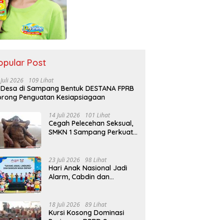
opular Post
 Juli 2026
109 Lihat
 Desa di Sampang Bentuk DESTANA FPRB
rong Penguatan Kesiapsiagaan
14 Juli 2026
101 Lihat
Cegah Pelecehan Seksual,
SMKN 1 Sampang Perkuat
Pendidikan Karakter Sejak
MPLS
23 Juli 2026
98 Lihat
Hari Anak Nasional Jadi
Alarm, Cabdin dan
Kemenag Sampang
Perkuat Pencegahan
Kekerasan Seksual Anak
18 Juli 2026
89 Lihat
Kursi Kosong Dominasi