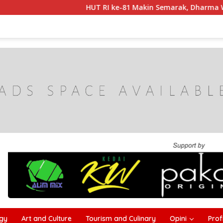
HUT RI ke-81 Makin Semarak, Dharma Wanita Cab
gy
Art and Culture
Tourism and Culinary
Opini
Profi