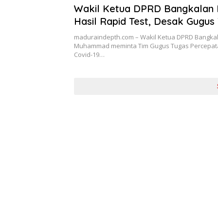
Wakil Ketua DPRD Bangkalan
Hasil Rapid Test, Desak Gugus
Covid-19 Minta Maaf
maduraindepth.com – Wakil Ketua DPRD Bangka
Muhammad meminta Tim Gugus Tugas Percepa
Covid-19…