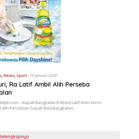
n
,
News
,
Sport
10 Januari 2020
uri, Ra Latif Ambil Alih Perseba
alan
etph.com – Bupati Bangkalan R Abdul Latif Amin Imron
 alih Persatuan Sepak Bola Bangkalan…
Selengkapnya