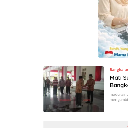
Bangkala
Mati S
Bangk
maduraind
mengambil