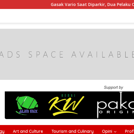
Gasak Vario Saat Diparkir, Dua Pelaku Curanmor di Sam
gy
Art and Culture
Tourism and Culinary
Opini
Profi