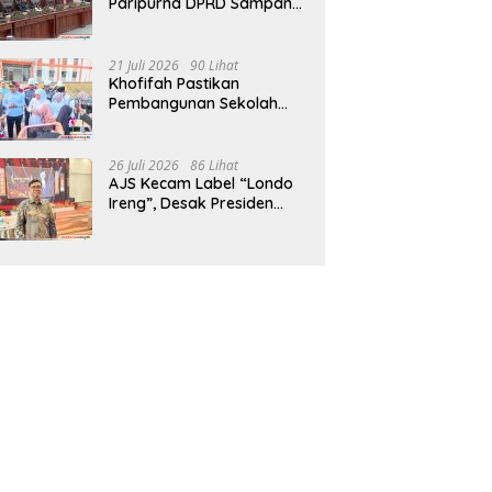
Paripurna DPRD Sampang,
Sidang Tertunda
21 Juli 2026
90 Lihat
Khofifah Pastikan
Pembangunan Sekolah
Rakyat Terpadu Sampang
Siap Cetak Generasi
Indonesia Emas
26 Juli 2026
86 Lihat
AJS Kecam Label “Londo
Ireng”, Desak Presiden
Prabowo Minta Maaf