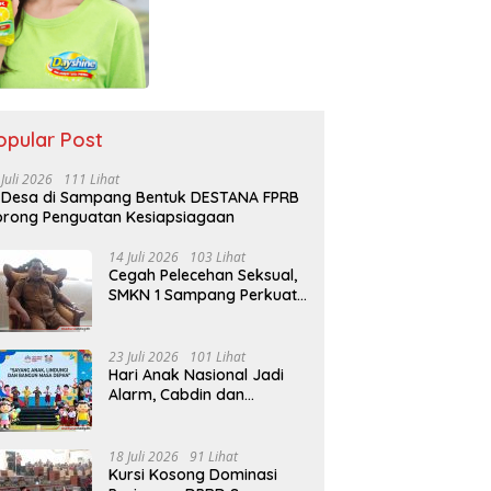
opular Post
 Juli 2026
111 Lihat
 Desa di Sampang Bentuk DESTANA FPRB
rong Penguatan Kesiapsiagaan
14 Juli 2026
103 Lihat
Cegah Pelecehan Seksual,
SMKN 1 Sampang Perkuat
Pendidikan Karakter Sejak
MPLS
23 Juli 2026
101 Lihat
Hari Anak Nasional Jadi
Alarm, Cabdin dan
Kemenag Sampang
Perkuat Pencegahan
Kekerasan Seksual Anak
18 Juli 2026
91 Lihat
Kursi Kosong Dominasi