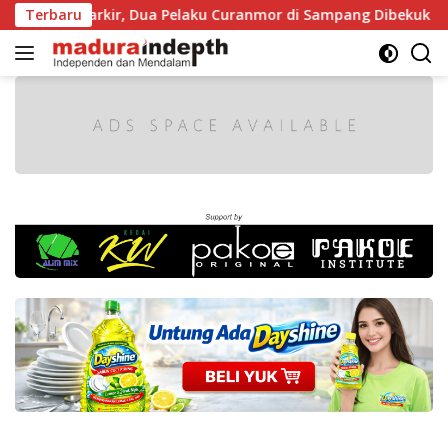
Langsung
aat Diparkir, Dua Pelaku Curanmor di Sampang Dibekuk Polisi
Terbaru
ke
konten