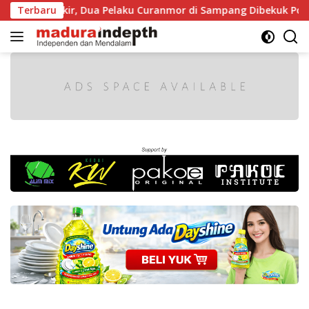
Langsung
t Diparkir, Dua Pelaku Curanmor di Sampang Dibekuk Polisi
Terbaru
ke
konten