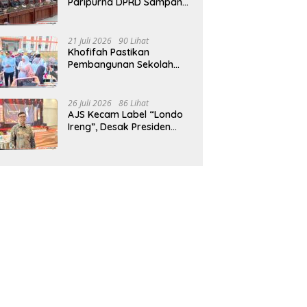
Paripurna DPRD Sampang,
Sidang Tertunda
21 Juli 2026
90 Lihat
Khofifah Pastikan
Pembangunan Sekolah
Rakyat Terpadu Sampang
Siap Cetak Generasi
Indonesia Emas
26 Juli 2026
86 Lihat
AJS Kecam Label “Londo
Ireng”, Desak Presiden
Prabowo Minta Maaf