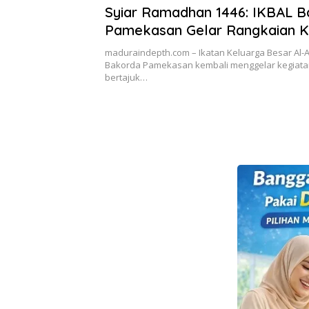
Syiar Ramadhan 1446: IKBAL 
Pamekasan Gelar Rangkaian K
Keagamaan dan Sosial
maduraindepth.com – Ikatan Keluarga Besar Al-A
Bakorda Pamekasan kembali menggelar kegiatan
bertajuk…