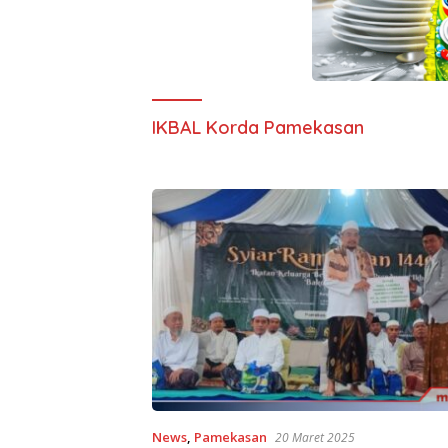
IKBAL Korda Pamekasan
News
,
Pamekasan
20 Maret 2025