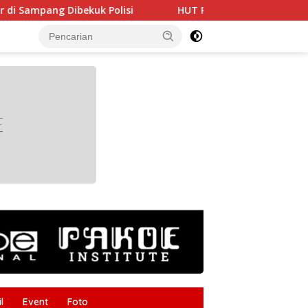
bekuk Polisi
HUT RI ke-81 Makin Semarak, Dharma Wa
tutup
l
Event
Foto