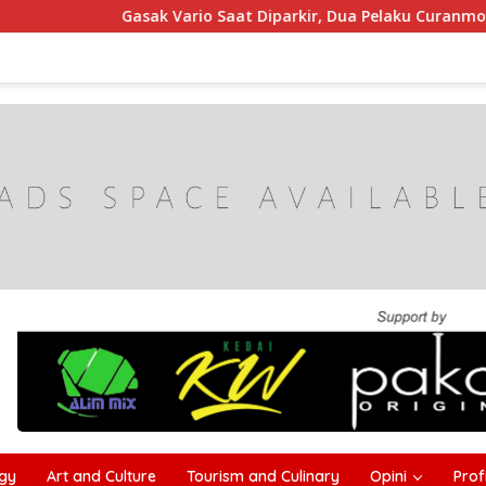
Gasak Vario Saat Diparkir, Dua Pelaku Curanmor di Sampang Di
gy
Art and Culture
Tourism and Culinary
Opini
Profi