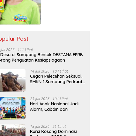
opular Post
 Juli 2026
111 Lihat
 Desa di Sampang Bentuk DESTANA FPRB
rong Penguatan Kesiapsiagaan
14 Juli 2026
104 Lihat
Cegah Pelecehan Seksual,
SMKN 1 Sampang Perkuat
Pendidikan Karakter Sejak
MPLS
23 Juli 2026
101 Lihat
Hari Anak Nasional Jadi
Alarm, Cabdin dan
Kemenag Sampang
Perkuat Pencegahan
Kekerasan Seksual Anak
18 Juli 2026
91 Lihat
Kursi Kosong Dominasi