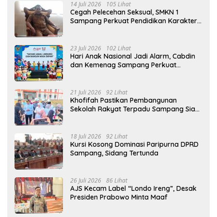
14 Juli 2026
105 Lihat
Cegah Pelecehan Seksual, SMKN 1
Sampang Perkuat Pendidikan Karakter
Sejak MPLS
23 Juli 2026
102 Lihat
Hari Anak Nasional Jadi Alarm, Cabdin
dan Kemenag Sampang Perkuat
Pencegahan Kekerasan Seksual Anak
21 Juli 2026
92 Lihat
Khofifah Pastikan Pembangunan
Sekolah Rakyat Terpadu Sampang Siap
Cetak Generasi Indonesia Emas
18 Juli 2026
92 Lihat
Kursi Kosong Dominasi Paripurna DPRD
Sampang, Sidang Tertunda
26 Juli 2026
86 Lihat
AJS Kecam Label “Londo Ireng”, Desak
Presiden Prabowo Minta Maaf