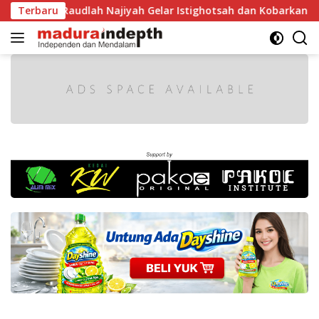
Langsung
I, MA Raudlah Najiyah Gelar Istighotsah dan Kobarkan Semang
Terbaru
ke
konten