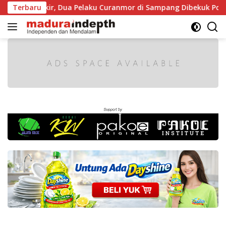
Langsung
 Diparkir, Dua Pelaku Curanmor di Sampang Dibekuk Polisi
Terbaru
ke
konten