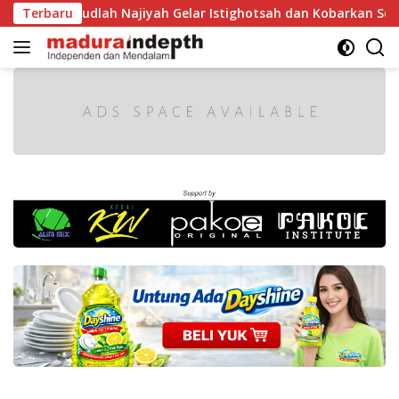
Langsung
 MA Raudlah Najiyah Gelar Istighotsah dan Kobarkan Semanga
Terbaru
ke
konten