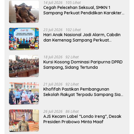
14 Juli 2026
105 Lihat
Cegah Pelecehan Seksual, SMKN 1
Sampang Perkuat Pendidikan Karakter
Sejak MPLS
23 Juli 2026
102 Lihat
Hari Anak Nasional Jadi Alarm, Cabdin
dan Kemenag Sampang Perkuat
Pencegahan Kekerasan Seksual Anak
18 Juli 2026
92 Lihat
Kursi Kosong Dominasi Paripurna DPRD
Sampang, Sidang Tertunda
21 Juli 2026
92 Lihat
Khofifah Pastikan Pembangunan
Sekolah Rakyat Terpadu Sampang Siap
Cetak Generasi Indonesia Emas
26 Juli 2026
86 Lihat
AJS Kecam Label “Londo Ireng”, Desak
Presiden Prabowo Minta Maaf