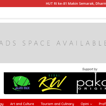
HUT RI ke-81 Makin Semarak, Dharma Wanita 
gy
Art and Culture
Tourism and Culinary
Opini
Profi