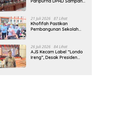
Paripurna DPRD Sampang,
Sidang Tertunda
21 Juli 2026
87 Lihat
Khofifah Pastikan
Pembangunan Sekolah
Rakyat Terpadu Sampang
Siap Cetak Generasi
Indonesia Emas
26 Juli 2026
84 Lihat
AJS Kecam Label “Londo
Ireng”, Desak Presiden
Prabowo Minta Maaf