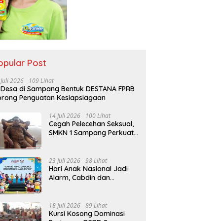
opular Post
 Juli 2026
109 Lihat
 Desa di Sampang Bentuk DESTANA FPRB
rong Penguatan Kesiapsiagaan
14 Juli 2026
100 Lihat
Cegah Pelecehan Seksual,
SMKN 1 Sampang Perkuat
Pendidikan Karakter Sejak
MPLS
23 Juli 2026
98 Lihat
Hari Anak Nasional Jadi
Alarm, Cabdin dan
Kemenag Sampang
Perkuat Pencegahan
Kekerasan Seksual Anak
18 Juli 2026
89 Lihat
Kursi Kosong Dominasi