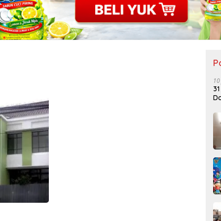
P
10
31
Do