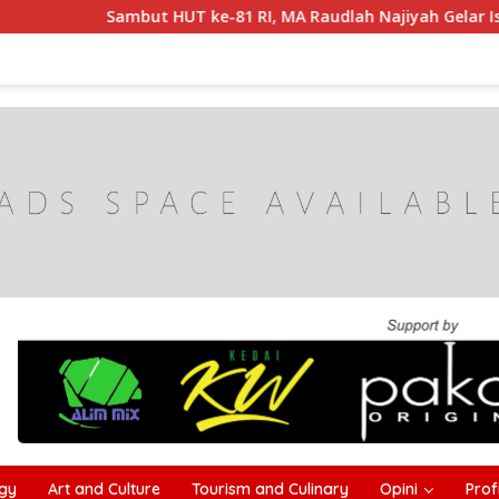
HUT ke-81 RI, MA Raudlah Najiyah Gelar Istighotsah dan Kob
gy
Art and Culture
Tourism and Culinary
Opini
Profi