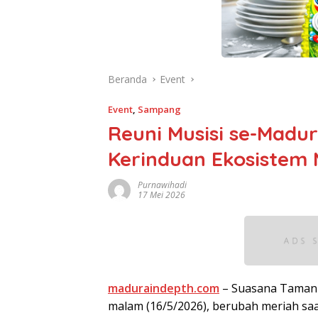
Beranda
Event
Event
,
Sampang
Reuni Musisi se-Madu
Kerinduan Ekosistem 
Purnawihadi
17 Mei 2026
maduraindepth.com
– Suasana Taman
malam (16/5/2026), berubah meriah saa