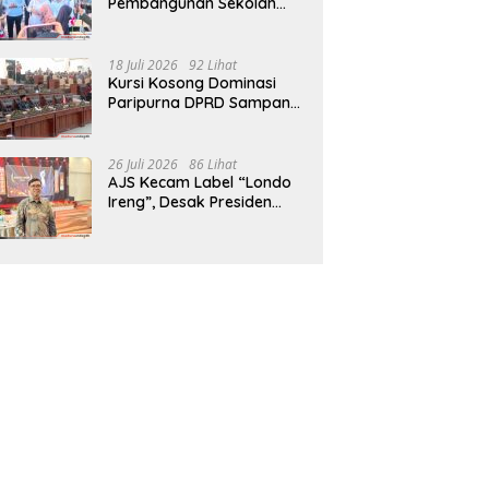
Pembangunan Sekolah
Rakyat Terpadu Sampang
Siap Cetak Generasi
Indonesia Emas
18 Juli 2026
92 Lihat
Kursi Kosong Dominasi
Paripurna DPRD Sampang,
Sidang Tertunda
26 Juli 2026
86 Lihat
AJS Kecam Label “Londo
Ireng”, Desak Presiden
Prabowo Minta Maaf