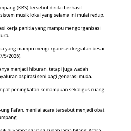
pang (KBS) tersebut dinilai berhasil
stem musik lokal yang selama ini mulai redup.
asi kerja panitia yang mampu mengorganisasi
ura.
itia yang mampu mengorganisasi kegiatan besar
7/5/2026).
anya menjadi hiburan, tetapi juga wadah
nyaluran aspirasi seni bagi generasi muda.
 tempat peningkatan kemampuan sekaligus ruang
ung Fafan, menilai acara tersebut menjadi obat
Sampang.
sik di Sampang yang sudah lama hilang. Acara