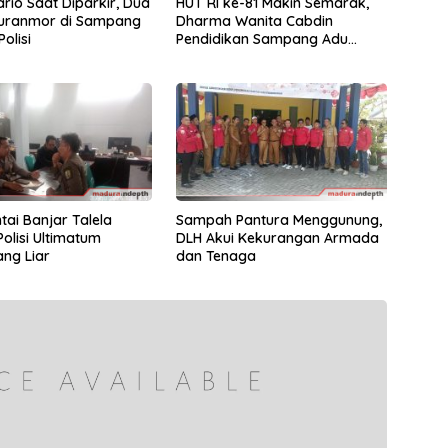
rio Saat Diparkir, Dua
HUT RI ke-81 Makin Semarak,
Curanmor di Sampang
Dharma Wanita Cabdin
olisi
Pendidikan Sampang Adu
Kekompakan Lewat Lomba
Kereta Balon
tai Banjar Talela
Sampah Pantura Menggunung,
Polisi Ultimatum
DLH Akui Kekurangan Armada
ng Liar
dan Tenaga