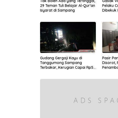
Tak Boleh Ada yang Tertinggal,
Gasak Va
29 Teman Tuli Belajar Al-Qur’an
Pelaku 
Isyarat di Sampang
Dibekuk P
Gudang Gergaji Kayu di
Pasir Pan
Tanggumong Sampang
Disorot, 
Terbakar, Kerugian Capai Rp55
Penamba
Juta