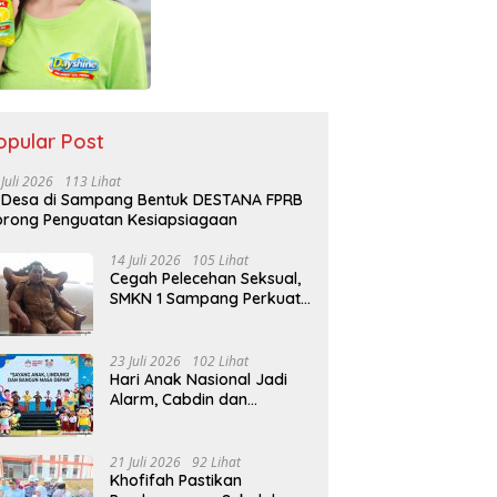
opular Post
 Juli 2026
113 Lihat
 Desa di Sampang Bentuk DESTANA FPRB
rong Penguatan Kesiapsiagaan
14 Juli 2026
105 Lihat
Cegah Pelecehan Seksual,
SMKN 1 Sampang Perkuat
Pendidikan Karakter Sejak
MPLS
23 Juli 2026
102 Lihat
Hari Anak Nasional Jadi
Alarm, Cabdin dan
Kemenag Sampang
Perkuat Pencegahan
Kekerasan Seksual Anak
21 Juli 2026
92 Lihat
Khofifah Pastikan