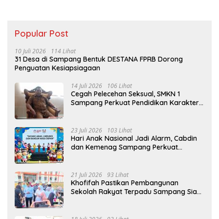
Popular Post
10 Juli 2026
114 Lihat
31 Desa di Sampang Bentuk DESTANA FPRB Dorong
Penguatan Kesiapsiagaan
14 Juli 2026
106 Lihat
Cegah Pelecehan Seksual, SMKN 1
Sampang Perkuat Pendidikan Karakter
Sejak MPLS
23 Juli 2026
103 Lihat
Hari Anak Nasional Jadi Alarm, Cabdin
dan Kemenag Sampang Perkuat
Pencegahan Kekerasan Seksual Anak
21 Juli 2026
93 Lihat
Khofifah Pastikan Pembangunan
Sekolah Rakyat Terpadu Sampang Siap
Cetak Generasi Indonesia Emas