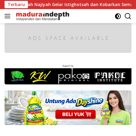
Langsung
dlah Najiyah Gelar Istighotsah dan Kobarkan Semangat Nasio
Terbaru
ke
konten