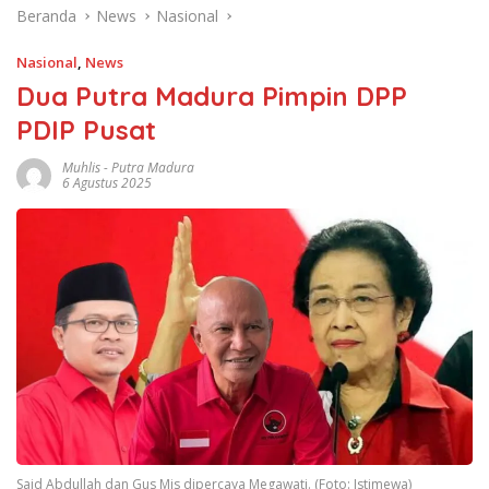
Beranda
News
Nasional
Nasional
,
News
Dua Putra Madura Pimpin DPP
PDIP Pusat
Muhlis
-
Putra Madura
6 Agustus 2025
Said Abdullah dan Gus Mis dipercaya Megawati. (Foto: Istimewa)