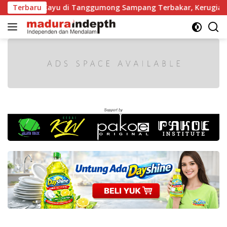
Langsung
ergaji Kayu di Tanggumong Sampang Terbakar, Kerugian Capai
Terbaru
ke
konten