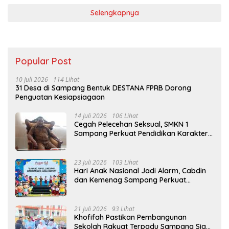
Selengkapnya
Popular Post
10 Juli 2026
114 Lihat
31 Desa di Sampang Bentuk DESTANA FPRB Dorong
Penguatan Kesiapsiagaan
14 Juli 2026
106 Lihat
Cegah Pelecehan Seksual, SMKN 1
Sampang Perkuat Pendidikan Karakter
Sejak MPLS
23 Juli 2026
103 Lihat
Hari Anak Nasional Jadi Alarm, Cabdin
dan Kemenag Sampang Perkuat
Pencegahan Kekerasan Seksual Anak
21 Juli 2026
93 Lihat
Khofifah Pastikan Pembangunan
Sekolah Rakyat Terpadu Sampang Siap