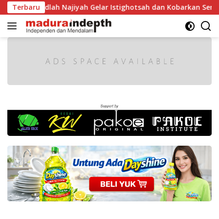
Langsung
MA Raudlah Najiyah Gelar Istighotsah dan Kobarkan Semangat
Terbaru
ke
konten