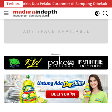
Langsung
aat Diparkir, Dua Pelaku Curanmor di Sampang Dibekuk Polisi
Terbaru
ke
konten