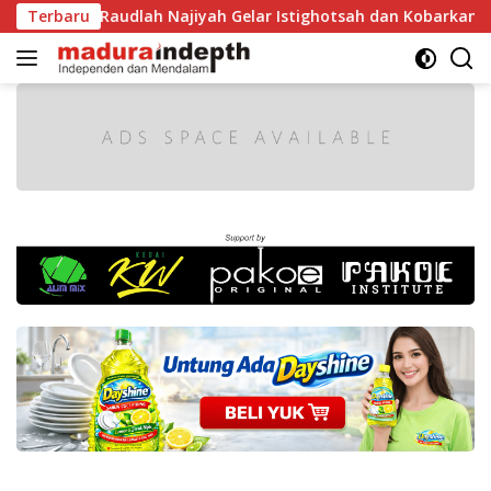
Langsung
RI, MA Raudlah Najiyah Gelar Istighotsah dan Kobarkan Seman
Terbaru
ke
konten