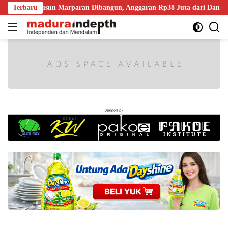
Langsung
eton Dusun Marparan Dibangun, Anggaran Rp38 Juta dari Dana Desa
Terbaru
ke
konten