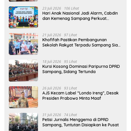
23 Juli 2026
106 Lihat
Hari Anak Nasional Jadi Alarm, Cabdin
dan Kemenag Sampang Perkuat
Pencegahan Kekerasan Seksual Anak
21 Juli 2026
97 Lihat
Khofifah Pastikan Pembangunan
Sekolah Rakyat Terpadu Sampang Siap
Cetak Generasi Indonesia Emas
18 Juli 2026
95 Lihat
Kursi Kosong Dominasi Paripurna DPRD
Sampang, Sidang Tertunda
26 Juli 2026
93 Lihat
AJS Kecam Label “Londo Ireng”, Desak
Presiden Prabowo Minta Maaf
31 Juli 2026
74 Lihat
Petisi Jurnalis Menggema di DPRD
Sampang, Tuntutan Disiapkan ke Pusat