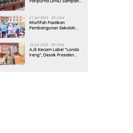
Paripurna DPRD Sampang,
Sidang Tertunda
21 Juli 2026
86 Lihat
Khofifah Pastikan
Pembangunan Sekolah
Rakyat Terpadu Sampang
Siap Cetak Generasi
Indonesia Emas
26 Juli 2026
84 Lihat
AJS Kecam Label “Londo
Ireng”, Desak Presiden
Prabowo Minta Maaf