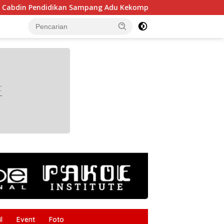
Sampang Adu Kekompakan Lewat Lomba Kereta Balon
Gu
tutup
l
Event
Foto