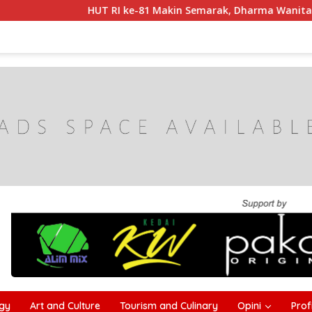
RI ke-81 Makin Semarak, Dharma Wanita Cabdin Pendidikan 
gy
Art and Culture
Tourism and Culinary
Opini
Profi