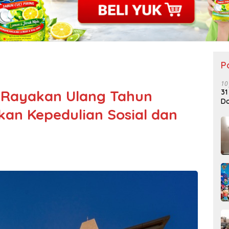
P
10
 Rayakan Ulang Tahun
31
Do
kan Kepedulian Sosial dan