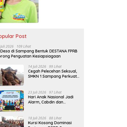
opular Post
 Juli 2026
109 Lihat
 Desa di Sampang Bentuk DESTANA FPRB
rong Penguatan Kesiapsiagaan
14 Juli 2026
99 Lihat
Cegah Pelecehan Seksual,
SMKN 1 Sampang Perkuat
Pendidikan Karakter Sejak
MPLS
23 Juli 2026
97 Lihat
Hari Anak Nasional Jadi
Alarm, Cabdin dan
Kemenag Sampang
Perkuat Pencegahan
Kekerasan Seksual Anak
18 Juli 2026
88 Lihat
Kursi Kosong Dominasi