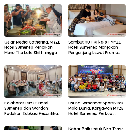
Gelar Media Gathering, MYZE
Sambut HUT RI ke-81, MYZE
Hotel Sumenep Kenalkan
Hotel Sumenep Manjakan
Menu The Late Shift hingga
Pengunjung Lewat Promo
BBQ Night
“Hadiah Kemerdekaan”
Kolaborasi MYZE Hotel
Usung Semangat Sportivitas
Sumenep dan Wardah:
Piala Dunia, Karyawan MYZE
Padukan Edukasi Kecantikan
Hotel Sumenep Perkuat
dan Gaya Hidup
Soliditas Tim
Kabar Baik untuk Biro Travel,