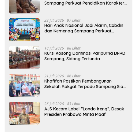
Sampang Perkuat Pendidikan Karakter
Sejak MPLS
23 Juli 2026
97 Lihat
Hari Anak Nasional Jadi Alarm, Cabdin
dan Kemenag Sampang Perkuat
Pencegahan Kekerasan Seksual Anak
18 Juli 2026
88 Lihat
Kursi Kosong Dominasi Paripurna DPRD
Sampang, Sidang Tertunda
21 Juli 2026
86 Lihat
Khofifah Pastikan Pembangunan
Sekolah Rakyat Terpadu Sampang Siap
Cetak Generasi Indonesia Emas
26 Juli 2026
83 Lihat
AJS Kecam Label “Londo Ireng”, Desak
Presiden Prabowo Minta Maaf