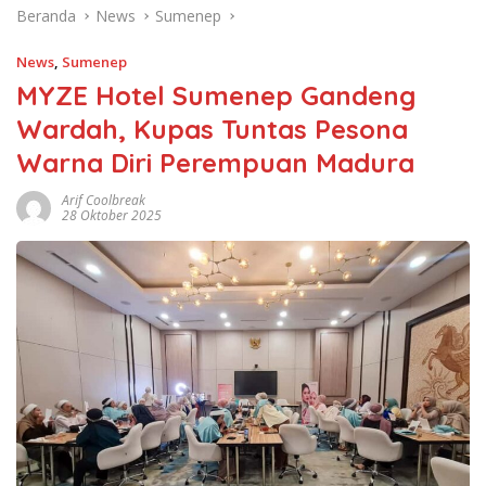
Beranda
News
Sumenep
News
,
Sumenep
MYZE Hotel Sumenep Gandeng
Wardah, Kupas Tuntas Pesona
Warna Diri Perempuan Madura
Arif Coolbreak
28 Oktober 2025