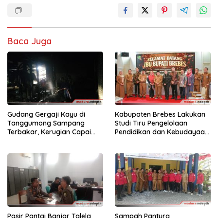
Baca Juga
Gudang Gergaji Kayu di
Kabupaten Brebes Lakukan
Tanggumong Sampang
Studi Tiru Pengelolaan
Terbakar, Kerugian Capai
Pendidikan dan Kebudayaan
Rp55 Juta
di Kabupaten Sumenep
Pasir Pantai Banjar Talela
Sampah Pantura