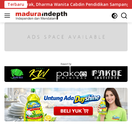
Langsung
kin Semarak, Dharma Wanita Cabdin Pendidikan Sampang Adu 
Terbaru
ke
konten