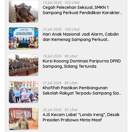
14 Juli 2026
102 Lihat
Cegah Pelecehan Seksual, SMKN 1
Sampang Perkuat Pendidikan Karakter
Sejak MPLS
23 Juli 2026
100 Lihat
Hari Anak Nasional Jadi Alarm, Cabdin
dan Kemenag Sampang Perkuat
Pencegahan Kekerasan Seksual Anak
18 Juli 2026
90 Lihat
Kursi Kosong Dominasi Paripurna DPRD
Sampang, Sidang Tertunda
21 Juli 2026
89 Lihat
Khofifah Pastikan Pembangunan
Sekolah Rakyat Terpadu Sampang Siap
Cetak Generasi Indonesia Emas
26 Juli 2026
85 Lihat
AJS Kecam Label “Londo Ireng”, Desak
Presiden Prabowo Minta Maaf