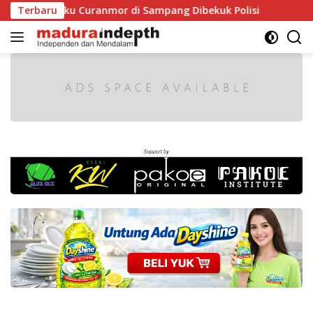
Langsung
ua Pelaku Curanmor di Sampang Dibekuk Polisi
Terbaru
HUT RI 
ke
konten