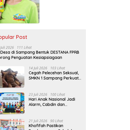
opular Post
 Juli 2026
111 Lihat
 Desa di Sampang Bentuk DESTANA FPRB
rong Penguatan Kesiapsiagaan
14 Juli 2026
103 Lihat
Cegah Pelecehan Seksual,
SMKN 1 Sampang Perkuat
Pendidikan Karakter Sejak
MPLS
23 Juli 2026
100 Lihat
Hari Anak Nasional Jadi
Alarm, Cabdin dan
Kemenag Sampang
Perkuat Pencegahan
Kekerasan Seksual Anak
21 Juli 2026
90 Lihat
Khofifah Pastikan