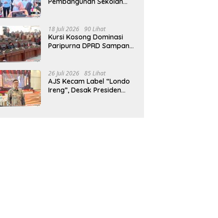
Pembangunan Sekolah
Rakyat Terpadu Sampang
Siap Cetak Generasi
Indonesia Emas
18 Juli 2026
90 Lihat
Kursi Kosong Dominasi
Paripurna DPRD Sampang,
Sidang Tertunda
26 Juli 2026
85 Lihat
AJS Kecam Label “Londo
Ireng”, Desak Presiden
Prabowo Minta Maaf