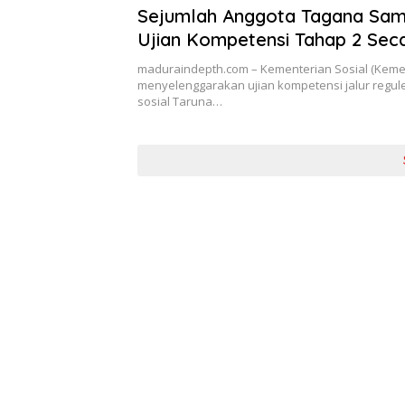
Sejumlah Anggota Tagana Sam
Ujian Kompetensi Tahap 2 Seca
maduraindepth.com – Kementerian Sosial (Keme
menyelenggarakan ujian kompetensi jalur regule
sosial Taruna…