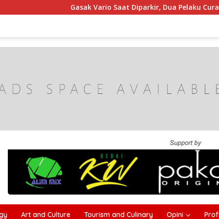
Gasak Vario Saat Diparkir, Dua Pelaku Curanmor di Sa
gy
Art and Culture
Tourism and Culinary
Opini
Profi