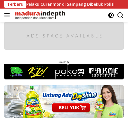
Langsung
ir, Dua Pelaku Curanmor di Sampang Dibekuk Polisi
Terbaru
HUT
ke
konten