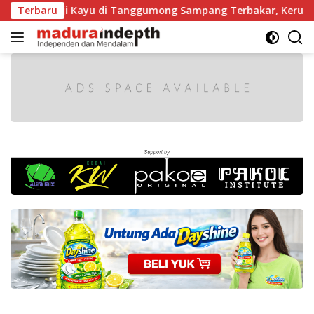
Langsung
 Gergaji Kayu di Tanggumong Sampang Terbakar, Kerugian Ca
Terbaru
ke
konten