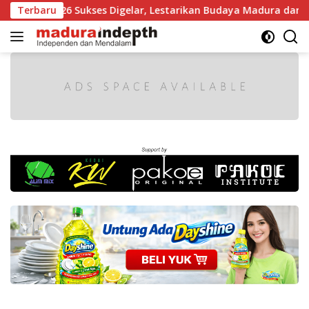
Langsung
a 2026 Sukses Digelar, Lestarikan Budaya Madura dan Gerakkan
Terbaru
ke
konten