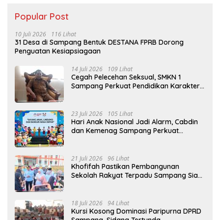
Popular Post
10 Juli 2026
116 Lihat
31 Desa di Sampang Bentuk DESTANA FPRB Dorong
Penguatan Kesiapsiagaan
14 Juli 2026
109 Lihat
Cegah Pelecehan Seksual, SMKN 1
Sampang Perkuat Pendidikan Karakter
Sejak MPLS
23 Juli 2026
105 Lihat
Hari Anak Nasional Jadi Alarm, Cabdin
dan Kemenag Sampang Perkuat
Pencegahan Kekerasan Seksual Anak
21 Juli 2026
96 Lihat
Khofifah Pastikan Pembangunan
Sekolah Rakyat Terpadu Sampang Siap
Cetak Generasi Indonesia Emas
18 Juli 2026
94 Lihat
Kursi Kosong Dominasi Paripurna DPRD
Sampang, Sidang Tertunda