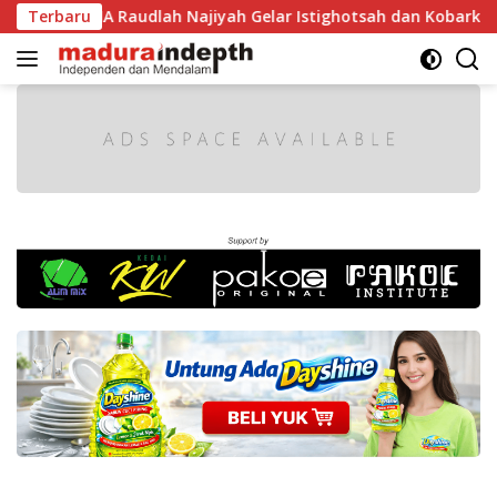
Langsung
1 RI, MA Raudlah Najiyah Gelar Istighotsah dan Kobarkan Sem
Terbaru
ke
konten