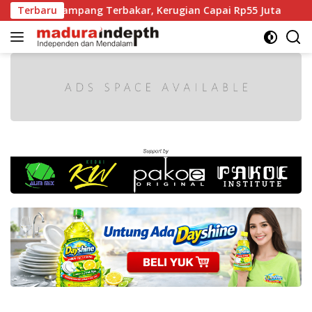
Langsung
g Sampang Terbakar, Kerugian Capai Rp55 Juta
Terbaru
Kabupa
ke
konten