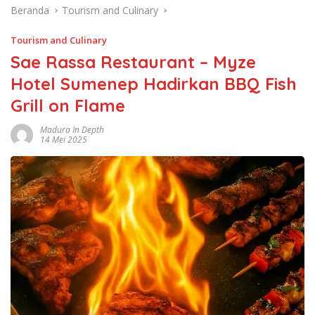
Beranda
Tourism and Culinary
Tourism and Culinary
Sae Rassa Restaurant – Myze
Hotel Sumenep Hadirkan BBQ Fish
Grill on Flame
Madura In Depth
14 Mei 2025