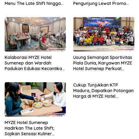
Menu The Late Shift hingga
Pengunjung Lewat Promo
BBQ Night
“Hadiah Kemerdekaan”
Kolaborasi MYZE Hotel
Usung Semangat Sportivitas
Sumenep dan Wardah:
Piala Dunia, Karyawan MYZE
Padukan Edukasi Kecantikan
Hotel Sumenep Perkuat
dan Gaya Hidup
Soliditas Tim
Cukup Tunjukkan KTP
Madura, Dapatkan Potongan
Harga di MYZE Hotel
Sumenep
MYZE Hotel Sumenep
Hadirkan The Late Shift,
Sajikan Sensasi Kuliner