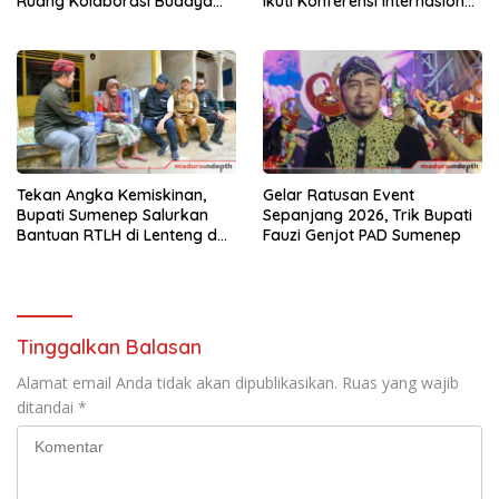
Ruang Kolaborasi Budaya
Ikuti Konferensi Internasional
Sumenep
di Tiga Negara
Tekan Angka Kemiskinan,
Gelar Ratusan Event
Bupati Sumenep Salurkan
Sepanjang 2026, Trik Bupati
Bantuan RTLH di Lenteng dan
Fauzi Genjot PAD Sumenep
Ganding
Tinggalkan Balasan
Alamat email Anda tidak akan dipublikasikan.
Ruas yang wajib
ditandai
*