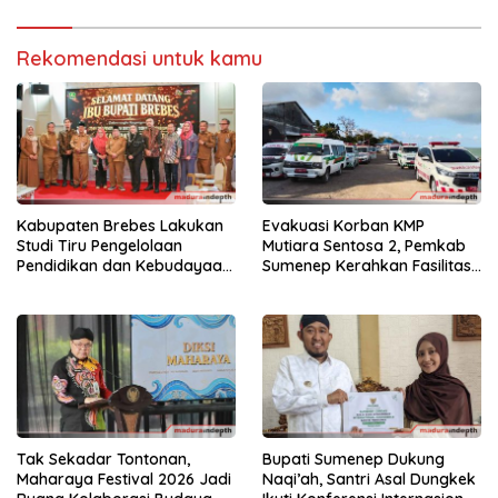
Rekomendasi untuk kamu
Kabupaten Brebes Lakukan
Evakuasi Korban KMP
Studi Tiru Pengelolaan
Mutiara Sentosa 2, Pemkab
Pendidikan dan Kebudayaan
Sumenep Kerahkan Fasilitas
di Kabupaten Sumenep
Penuh di Pelabuhan Kalianget
Tak Sekadar Tontonan,
Bupati Sumenep Dukung
Maharaya Festival 2026 Jadi
Naqi’ah, Santri Asal Dungkek