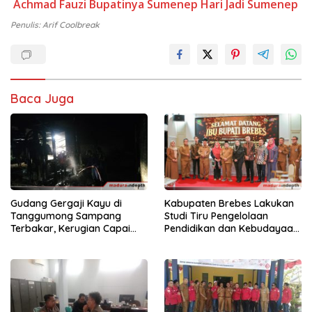
Achmad Fauzi Bupatinya Sumenep
Hari Jadi Sumenep
Penulis: Arif Coolbreak
Baca Juga
Gudang Gergaji Kayu di
Kabupaten Brebes Lakukan
Tanggumong Sampang
Studi Tiru Pengelolaan
Terbakar, Kerugian Capai
Pendidikan dan Kebudayaan
Rp55 Juta
di Kabupaten Sumenep