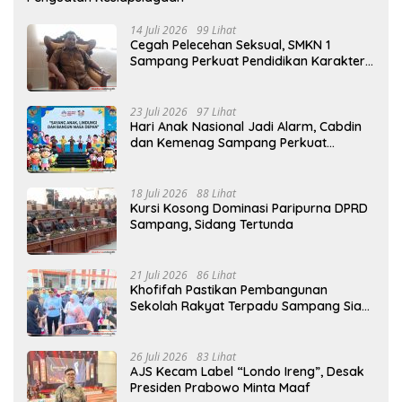
14 Juli 2026
99 Lihat
Cegah Pelecehan Seksual, SMKN 1
Sampang Perkuat Pendidikan Karakter
Sejak MPLS
23 Juli 2026
97 Lihat
Hari Anak Nasional Jadi Alarm, Cabdin
dan Kemenag Sampang Perkuat
Pencegahan Kekerasan Seksual Anak
18 Juli 2026
88 Lihat
Kursi Kosong Dominasi Paripurna DPRD
Sampang, Sidang Tertunda
21 Juli 2026
86 Lihat
Khofifah Pastikan Pembangunan
Sekolah Rakyat Terpadu Sampang Siap
Cetak Generasi Indonesia Emas
26 Juli 2026
83 Lihat
AJS Kecam Label “Londo Ireng”, Desak
Presiden Prabowo Minta Maaf