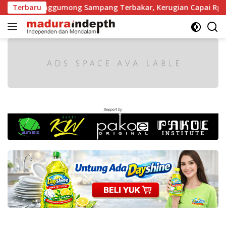
Langsung
Tanggumong Sampang Terbakar, Kerugian Capai Rp55 Juta
Terbaru
ke
konten