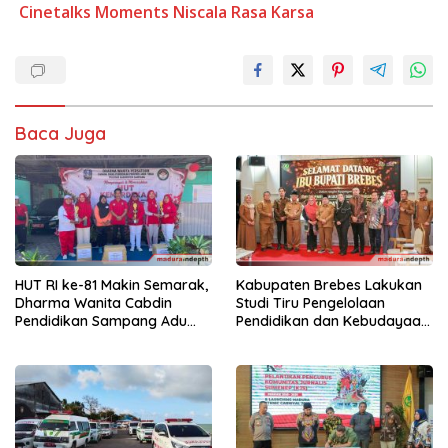
Cinetalks Moments
Niscala
Rasa Karsa
Baca Juga
HUT RI ke-81 Makin Semarak,
Kabupaten Brebes Lakukan
Dharma Wanita Cabdin
Studi Tiru Pengelolaan
Pendidikan Sampang Adu
Pendidikan dan Kebudayaan
Kekompakan Lewat Lomba
di Kabupaten Sumenep
Kereta Balon