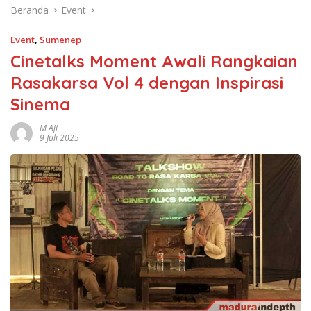
Beranda
Event
Event
,
Sumenep
Cinetalks Moment Awali Rangkaian
Rasakarsa Vol 4 dengan Inspirasi
Sinema
M Aji
9 Juli 2025