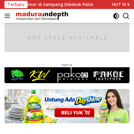
Langsung
anmor di Sampang Dibekuk Polisi
Terbaru
HUT RI ke-81 Makin S
ke
konten