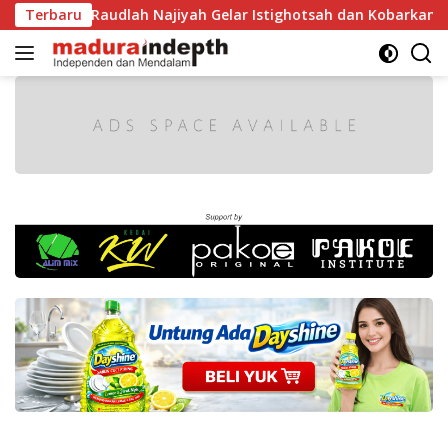
Langsung
RI, MA Raudlah Najiyah Gelar Istighotsah dan Kobarkan Seman
Terbaru
ke
konten