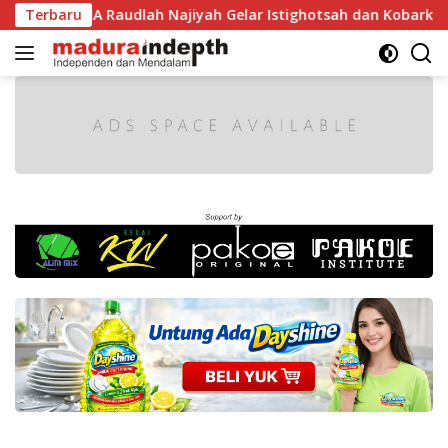
Langsung
1 RI, MA Raudlah Najiyah Gelar Istighotsah dan Kobarkan Sem
Terbaru
ke
konten