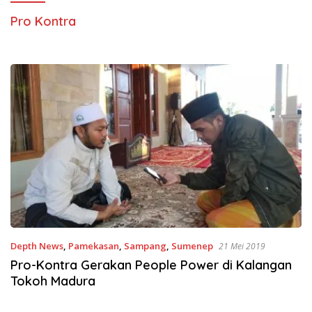
Pro Kontra
Depth News
,
Pamekasan
,
Sampang
,
Sumenep
21 Mei 2019
Pro-Kontra Gerakan People Power di Kalangan
Tokoh Madura