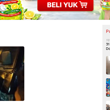
P
10
31
Do