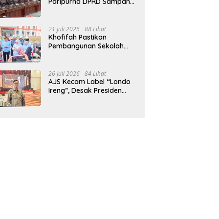
Paripurna DPRD Sampang,
Sidang Tertunda
21 Juli 2026
88 Lihat
Khofifah Pastikan
Pembangunan Sekolah
Rakyat Terpadu Sampang
Siap Cetak Generasi
Indonesia Emas
26 Juli 2026
84 Lihat
AJS Kecam Label “Londo
Ireng”, Desak Presiden
Prabowo Minta Maaf