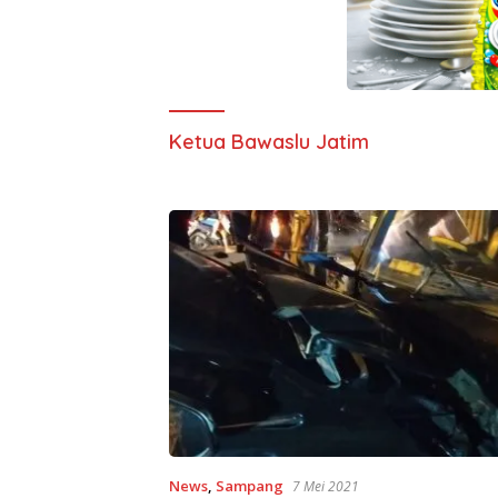
Ketua Bawaslu Jatim
News
,
Sampang
7 Mei 2021