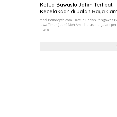
Ketua Bawaslu Jatim Terlibat
Kecelakaan di Jalan Raya Ca
Sampang
maduraindepth.com – Ketua Badan Pengawas Pe
Jawa Timur (Jatim) Moh Amin harus menjalani pe
intensif…