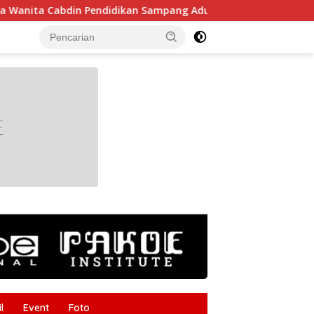
abdin Pendidikan Sampang Adu Kekompakan Lewat Lomba Kere
tutup
l
Event
Foto