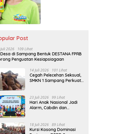
opular Post
 Juli 2026
109 Lihat
 Desa di Sampang Bentuk DESTANA FPRB
rong Penguatan Kesiapsiagaan
14 Juli 2026
101 Lihat
Cegah Pelecehan Seksual,
SMKN 1 Sampang Perkuat
Pendidikan Karakter Sejak
MPLS
23 Juli 2026
99 Lihat
Hari Anak Nasional Jadi
Alarm, Cabdin dan
Kemenag Sampang
Perkuat Pencegahan
Kekerasan Seksual Anak
18 Juli 2026
89 Lihat
Kursi Kosong Dominasi