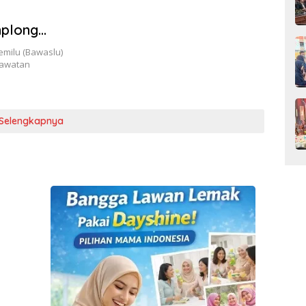
mplong
milu (Bawaslu)
rawatan
Selengkapnya