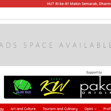
HUT RI ke-81 Makin Semarak, Dharma Wanita C
gy
Art and Culture
Tourism and Culinary
Opini
Profi