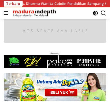
Langsung
 Semarak, Dharma Wanita Cabdin Pendidikan Sampang Adu Kek
Terbaru
ke
konten