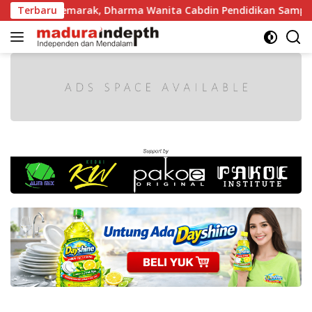
Langsung
Makin Semarak, Dharma Wanita Cabdin Pendidikan Sampang Ad
Terbaru
ke
konten