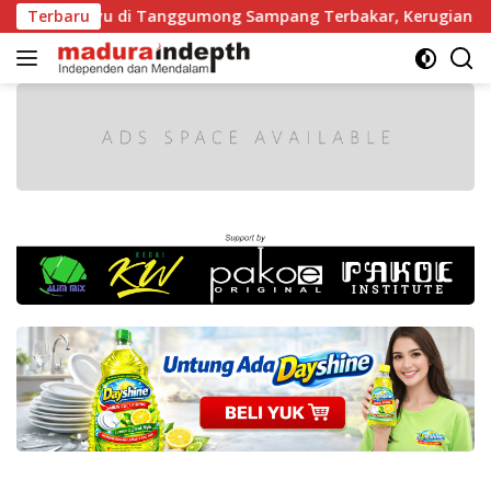
Langsung
gaji Kayu di Tanggumong Sampang Terbakar, Kerugian Capai R
Terbaru
ke
konten