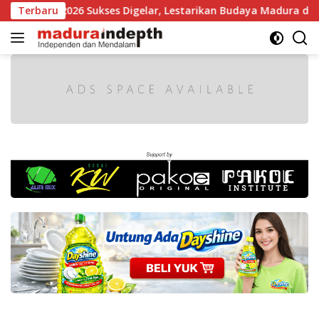
Langsung
Madura 2026 Sukses Digelar, Lestarikan Budaya Madura dan Ger
Terbaru
ke
konten